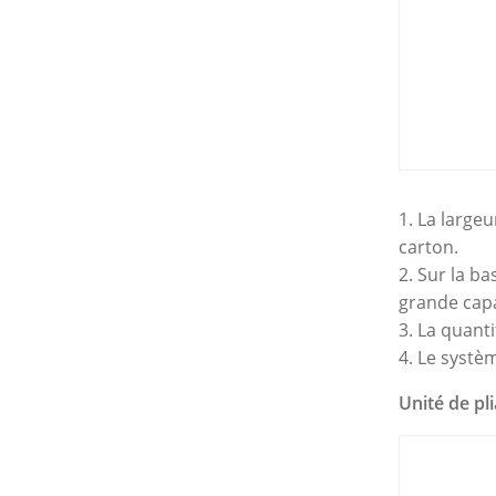
1. La largeu
carton.
2. Sur la b
grande capac
3. La quanti
4. Le systè
Unité de pl