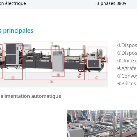
on électrique
3-phases 380V
s principales
①Disposi
②Disposi
③Unité 
④Agrafe
⑤Convo
⑥Pièces 
d'alimentation automatique