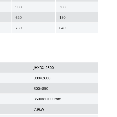
900
300
620
150
760
640
JHXDX-2800
900×2600
300×850
3500×12000mm
7.9kW