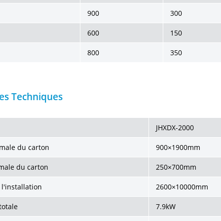
900
300
600
150
800
350
es Techniques
JHXDX-2000
imale du carton
900×1900mm
imale du carton
250×700mm
l'installation
2600×10000mm
totale
7.9kW