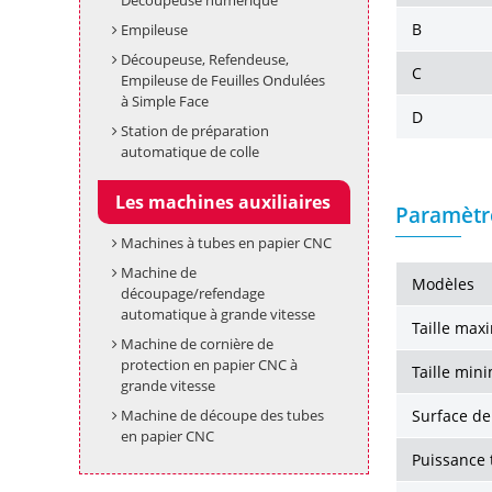
Découpeuse numérique
B
Empileuse
Découpeuse, Refendeuse,
C
Empileuse de Feuilles Ondulées
à Simple Face
D
Station de préparation
automatique de colle
Les machines auxiliaires
Paramètr
Machines à tubes en papier CNC
Machine de
Modèles
découpage/refendage
automatique à grande vitesse
Taille max
Machine de cornière de
protection en papier CNC à
Taille min
grande vitesse
Machine de découpe des tubes
Surface de 
en papier CNC
Puissance 