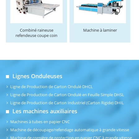
Combiné raineuse
Machine à laminer
refendeuse coupe coin
Lignes Onduleuses
Ligne de Production de Carton Ondulé DHCL
Ligne de Production de Carton Ondulé en Feuille Simple DHSL
Ligne de Production de Carton Industriel (Carton Rigide) DHIL
Les machines auxiliaires
Machines à tubes en papier CNC
Machine de découpage/refendage automatique à grande vitesse
Machine de cornière de protection en papier CNC à grande vitesse